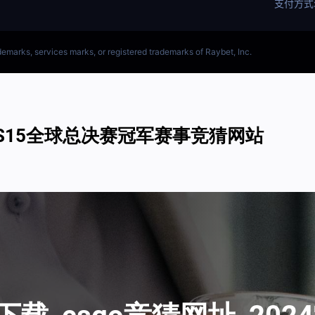
L)S15全球总决赛冠军赛事竞猜网站