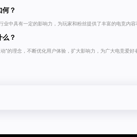
如何？
行业中具有一定的影响力，为玩家和粉丝提供了丰富的电竞内容
什么？
互动”的理念，不断优化用户体验，扩大影响力，为广大电竞爱好