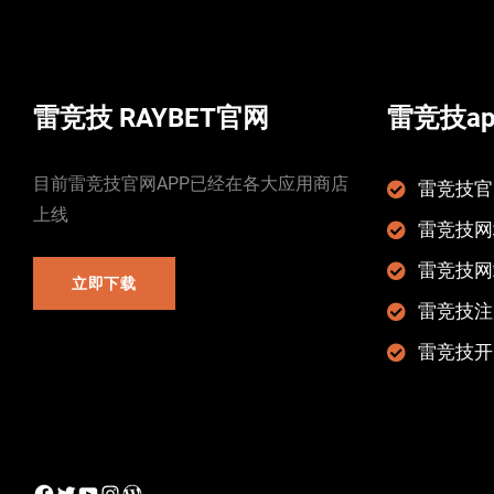
雷竞技 RAYBET官网
雷竞技ap
目前雷竞技官网APP已经在各大应用商店
雷竞技官
上线
雷竞技网
雷竞技网
立即下载
雷竞技注
雷竞技开
Facebook
Twitter
YouTube
Instagram
WordPress