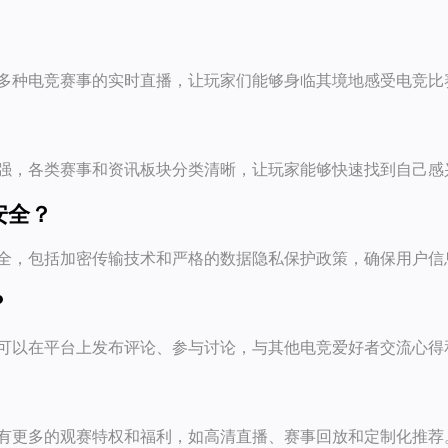
多种电竞赛事的实时直播，让玩家们能够身临其境地感受电竞比
强，各类赛事和资讯板块分类清晰，让玩家能够快速找到自己感
安全？
全，包括加密传输技术和严格的数据隐私保护政策，确保用户信
？
可以在平台上发布评论、参与讨论，与其他电竞爱好者交流心得
有更多的观赛特权和福利，如高清直播、赛事回放和定制化推荐