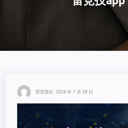
雷竞技app
雷竞技
2024 年 7 月 29 日