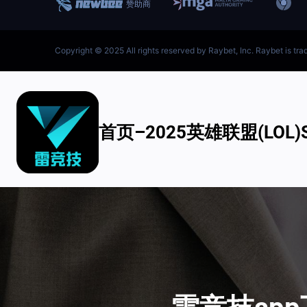
跳
至
内
首页–2025英雄联盟(LO
容