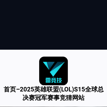
首页–2025英雄联盟(LOL)S15全球总
决赛冠军赛事竞猜网站