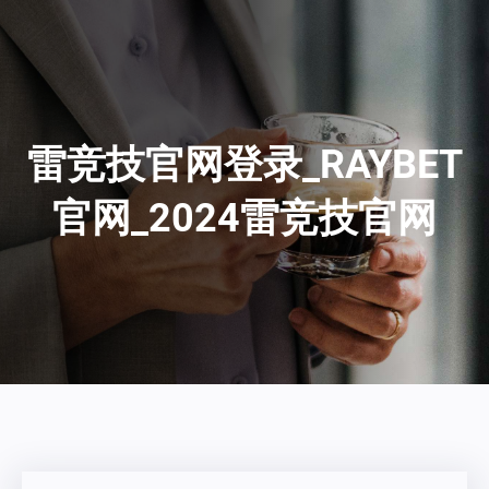
雷竞技官网登录_RAYBET
官网_2024雷竞技官网