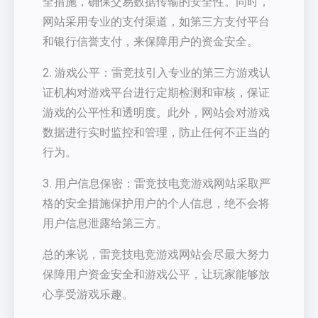
全措施，确保交易数据传输的安全性。同时，
网站采用专业的支付渠道，如第三方支付平台
和银行信誉支付，来保障用户的资金安全。
2. 游戏公平：雷竞技引入专业的第三方游戏认
证机构对游戏平台进行定期检测和审核，保证
游戏的公平性和透明度。此外，网站会对游戏
数据进行实时监控和管理，防止任何不正当的
行为。
3. 用户信息保密：雷竞技电竞游戏网站采取严
格的安全措施保护用户的个人信息，绝不会将
用户信息泄露给第三方。
总的来说，雷竞技电竞游戏网站会尽最大努力
保障用户资金安全和游戏公平，让玩家能够放
心享受游戏乐趣。