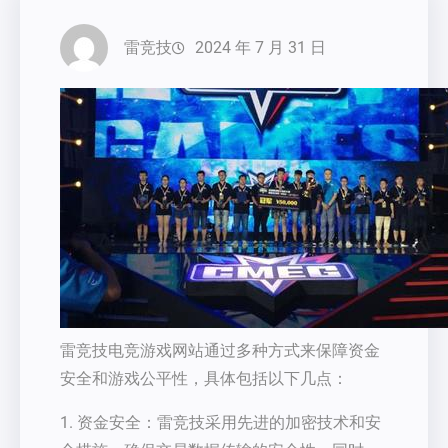
雷竞技
2024 年 7 月 31 日
雷竞技电竞游戏网站通过多种方式来保障资金
安全和游戏公平性，具体包括以下几点：
1. 资金安全：雷竞技采用先进的加密技术和安