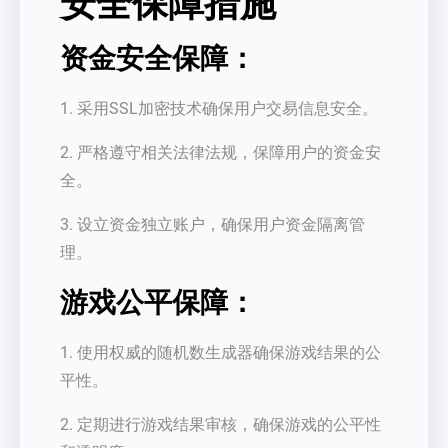
安全保障措施
资金安全保障：
1. 采用SSL加密技术确保用户交易信息安全。
2. 严格遵守相关法律法规，保障用户的资金安
全。
3. 设立资金独立账户，确保用户资金隔离管
理。
游戏公平保障：
1. 使用权威的随机数生成器确保游戏结果的公
平性。
2. 定期进行游戏结果审核，确保游戏的公平性