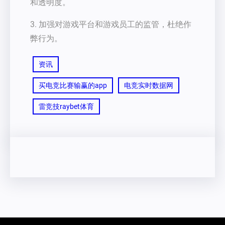
和透明度。
3. 加强对游戏平台和游戏员工的监管，杜绝作
弊行为。
资讯
买电竞比赛输赢的app
电竞实时数据网
雷竞技raybet体育