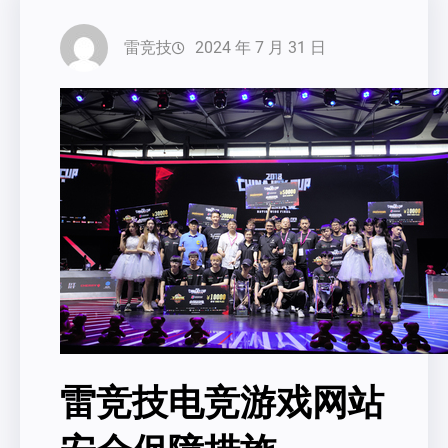
雷竞技
2024 年 7 月 31 日
雷竞技电竞游戏网站