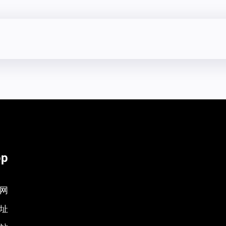
p
网
址