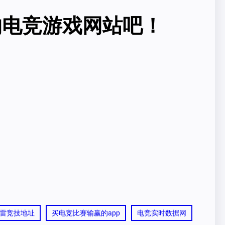
的电竞游戏网站吧！
et雷竞技地址
买电竞比赛输赢的app
电竞实时数据网