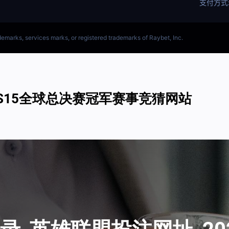
L)S15全球总决赛冠军赛事竞猜网站