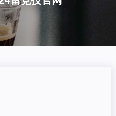
24雷竞技官网