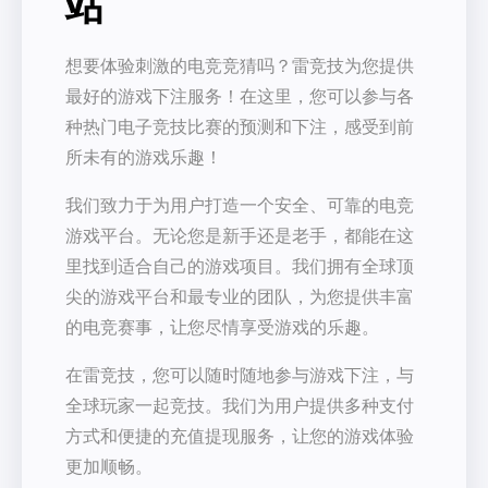
站
想要体验刺激的电竞竞猜吗？雷竞技为您提供
最好的游戏下注服务！在这里，您可以参与各
种热门电子竞技比赛的预测和下注，感受到前
所未有的游戏乐趣！
我们致力于为用户打造一个安全、可靠的电竞
游戏平台。无论您是新手还是老手，都能在这
里找到适合自己的游戏项目。我们拥有全球顶
尖的游戏平台和最专业的团队，为您提供丰富
的电竞赛事，让您尽情享受游戏的乐趣。
在雷竞技，您可以随时随地参与游戏下注，与
全球玩家一起竞技。我们为用户提供多种支付
方式和便捷的充值提现服务，让您的游戏体验
更加顺畅。