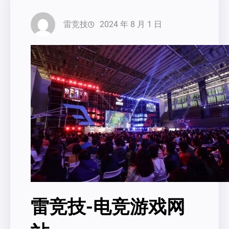
雷竞技
2024 年 8 月 1 日
雷竞技-电竞游戏网