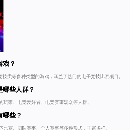
游戏？
育竞技类等多种类型的游戏，涵盖了热门的电子竞技比赛项目。
是哪些人群？
的玩家、电竞爱好者、电竞赛事观众等人群。
有哪些？
下比赛、团队赛事、个人赛事等多种形式，丰富多样。