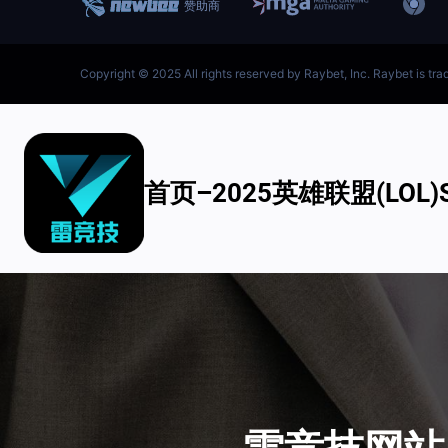
跳
至
内
首页–2025英雄联盟(LO
容