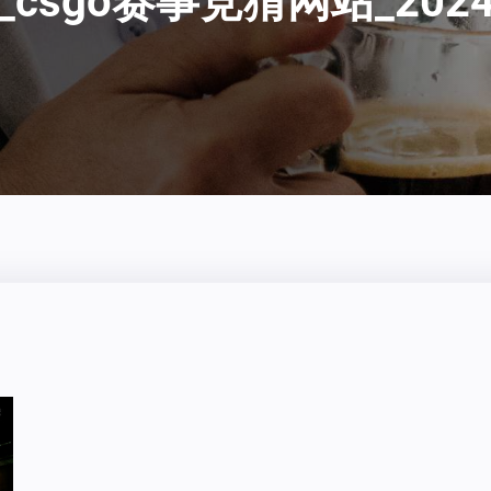
csgo赛事竞猜网站_20