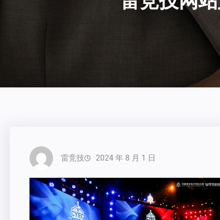
雷竞技网站_
雷竞技
2024 年 8 月 1 日