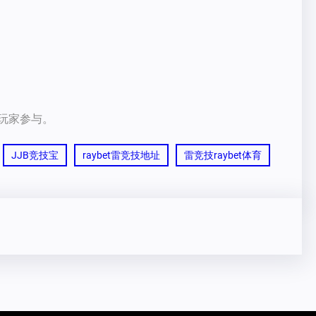
玩家参与。
JJB竞技宝
raybet雷竞技地址
雷竞技raybet体育