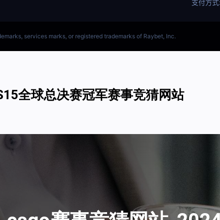
L)S15全球总决赛冠军赛事竞猜网站