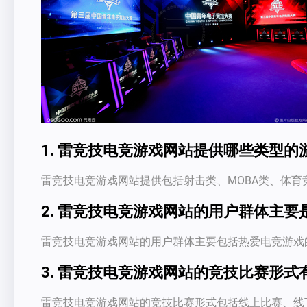
1. 雷竞技电竞游戏网站提供哪些类型的
雷竞技电竞游戏网站提供包括射击类、MOBA类、体
2. 雷竞技电竞游戏网站的用户群体主要
雷竞技电竞游戏网站的用户群体主要包括热爱电竞游戏
3. 雷竞技电竞游戏网站的竞技比赛形式
雷竞技电竞游戏网站的竞技比赛形式包括线上比赛、线