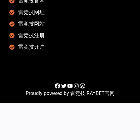
雷竞技官网
雷竞技网址
雷竞技网站
雷竞技注册
雷竞技开户
Facebook
Twitter
YouTube
Instagram
WordPress
Proudly powered by 雷竞技 RAYBET官网