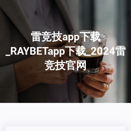
雷竞技app下载
_RAYBETapp下载_2024雷
竞技官网