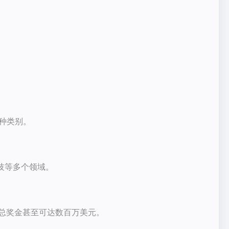
种类别。
技等多个领域。
总奖金甚至可达数百万美元。