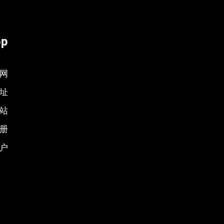
p
网
址
站
册
户