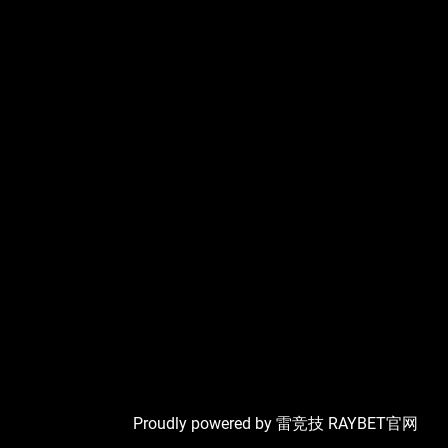
Proudly powered by 雷竞技 RAYBET官网