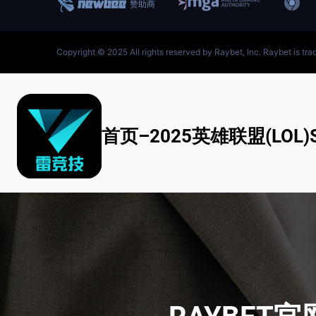
跳
至
内
首页–2025英雄联盟(LO
容