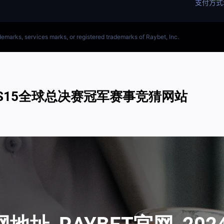
L)S15全球总决赛冠军赛事竞猜网站