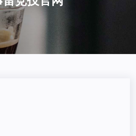
24雷竞技官网