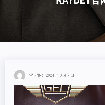
RAYBET
雷竞技
2024 年 8 月 7 日