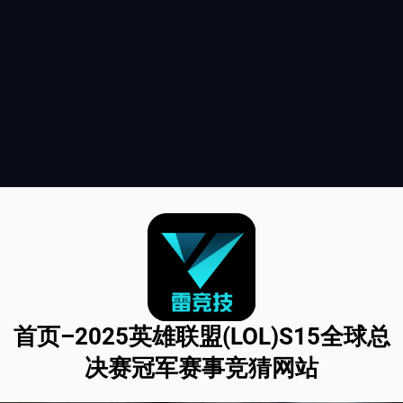
首页–2025英雄联盟(LOL)S15全球总
决赛冠军赛事竞猜网站