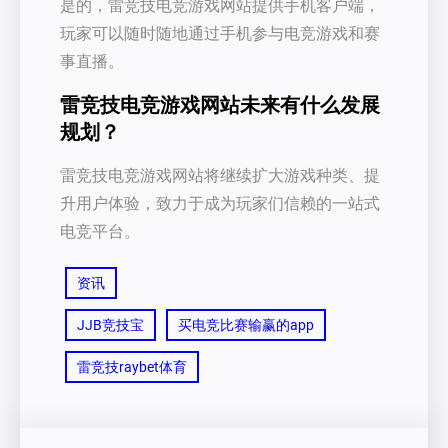
是的，雷竞技电竞游戏网站提供手机客户端，
玩家可以随时随地通过手机参与电竞游戏和赛
事直播。
雷竞技电竞游戏网站未来有什么发展
规划？
雷竞技电竞游戏网站将继续扩大游戏种类、提
升用户体验，致力于成为玩家们信赖的一站式
电竞平台。
资讯
JJB竞技宝
买电竞比赛输赢的app
雷竞技raybet体育