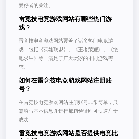
爱好者的关注。
雷竞技电竞游戏网站有哪些热门游
戏？
雷竞技电竞游戏网站覆盖了诸多热门电竞游
戏，包括《英雄联盟》、《王者荣耀》、《绝
地求生》等，满足了广大玩家的不同游戏需
求。
如何在雷竞技电竞游戏网站注册账
号？
在雷竞技电竞游戏网站注册账号非常简单，只
需填写基本信息并进行邮箱验证即可快速注册
成功。
雷竞技电竞游戏网站是否提供电竞比