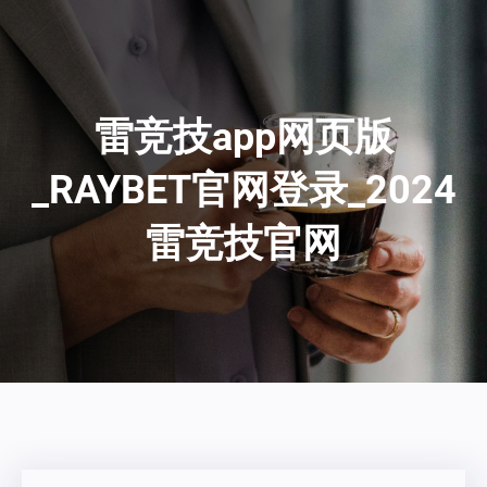
雷竞技app网页版
_RAYBET官网登录_2024
雷竞技官网