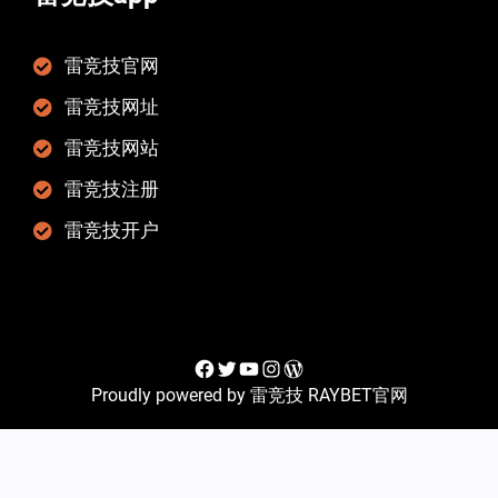
雷竞技官网
雷竞技网址
雷竞技网站
雷竞技注册
雷竞技开户
Facebook
Twitter
YouTube
Instagram
WordPress
Proudly powered by 雷竞技 RAYBET官网