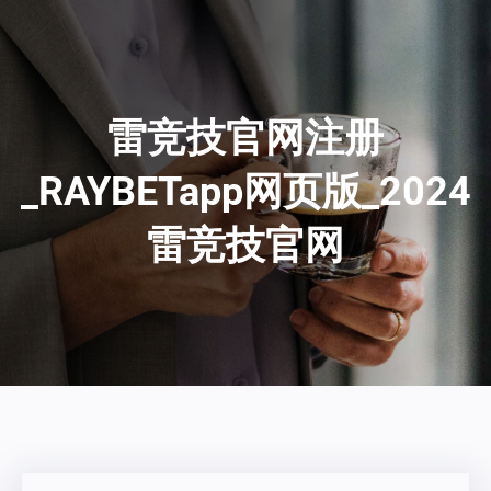
雷竞技官网注册
_RAYBETapp网页版_2024
雷竞技官网