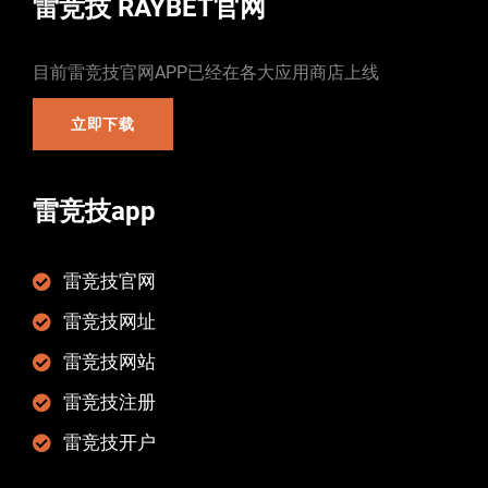
雷竞技 RAYBET官网
目前雷竞技官网APP已经在各大应用商店上线
立即下载
雷竞技app
雷竞技官网
雷竞技网址
雷竞技网站
雷竞技注册
雷竞技开户