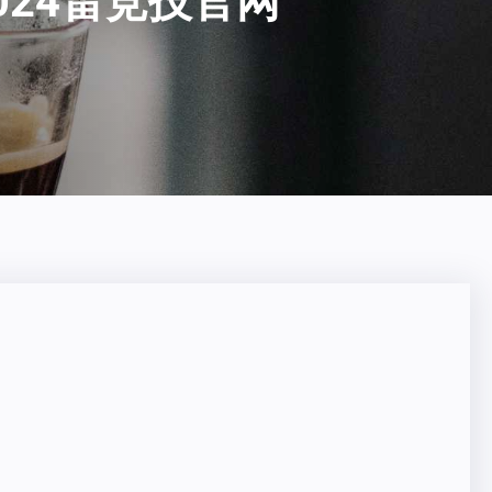
024雷竞技官网