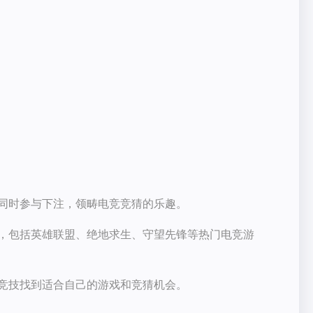
同时参与下注，领畴电竞竞猜的乐趣。
，包括英雄联盟、绝地求生、守望先锋等热门电竞游
竞技找到适合自己的游戏和竞猜机会。