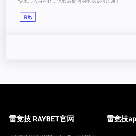
快来加入雷竞技，体验最刺激的电竞竞猜乐趣！
资讯
雷竞技 RAYBET官网
雷竞技ap