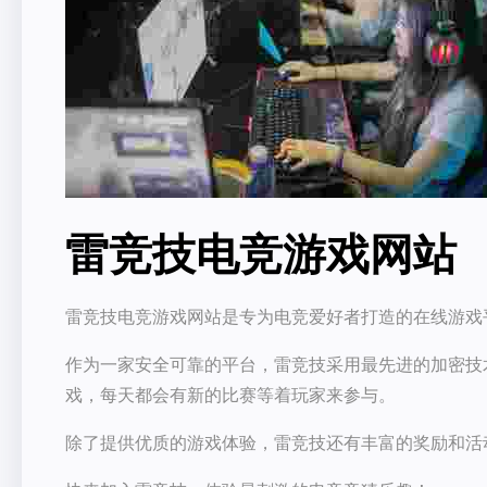
雷竞技电竞游戏网站
雷竞技电竞游戏网站是专为电竞爱好者打造的在线游戏
作为一家安全可靠的平台，雷竞技采用最先进的加密技
戏，每天都会有新的比赛等着玩家来参与。
除了提供优质的游戏体验，雷竞技还有丰富的奖励和活