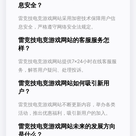
息安全？
雷竞技电竞游戏网站采用加密技术保障用户信
息安全，严格遵守网络安全法规定。
雷竞技电竞游戏网站的客服服务怎
样？
雷竞技电竞游戏网站提供7×24小时在线客服服
务，解答用户疑问、处理投诉。
雷竞技电竞游戏网站如何吸引新用
户？
雷竞技电竞游戏网站不断更新内容，举办各类
活动，推出优惠福利，吸引新用户的加入。
雷竞技电竞游戏网站未来的发展方向
是什么？