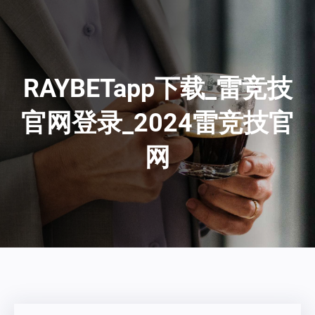
RAYBETapp下载_雷竞技
官网登录_2024雷竞技官
网