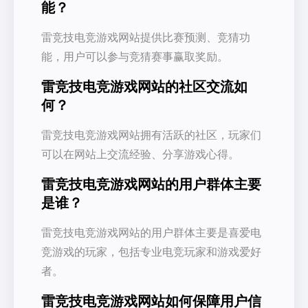
能？
雷竞技电竞游戏网站提供比赛预测、竞猜功
能，用户可以参与竞猜赛事赢取奖励。
雷竞技电竞游戏网站的社区交流如
何？
雷竞技电竞游戏网站拥有活跃的社区，玩家们
可以在网站上交流经验、分享游戏心得。
雷竞技电竞游戏网站的用户群体主要
是谁？
雷竞技电竞游戏网站的用户群体主要是喜爱电
竞游戏的玩家，包括专业电竞玩家和游戏爱好
者。
雷竞技电竞游戏网站如何保障用户信