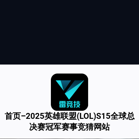
首页–2025英雄联盟(LOL)S15全球总
决赛冠军赛事竞猜网站