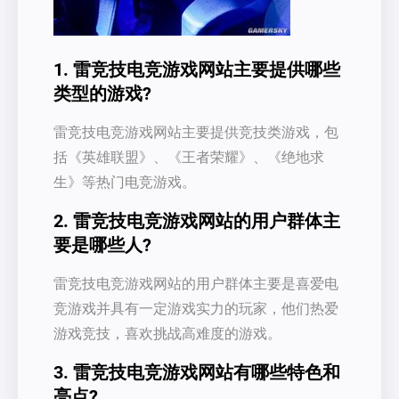
1. 雷竞技电竞游戏网站主要提供哪些
类型的游戏?
雷竞技电竞游戏网站主要提供竞技类游戏，包
括《英雄联盟》、《王者荣耀》、《绝地求
生》等热门电竞游戏。
2. 雷竞技电竞游戏网站的用户群体主
要是哪些人?
雷竞技电竞游戏网站的用户群体主要是喜爱电
竞游戏并具有一定游戏实力的玩家，他们热爱
游戏竞技，喜欢挑战高难度的游戏。
3. 雷竞技电竞游戏网站有哪些特色和
亮点?