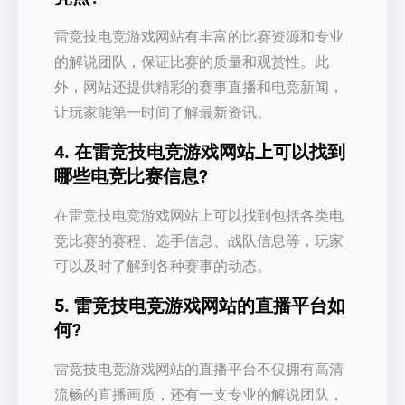
雷竞技电竞游戏网站有丰富的比赛资源和专业
的解说团队，保证比赛的质量和观赏性。此
外，网站还提供精彩的赛事直播和电竞新闻，
让玩家能第一时间了解最新资讯。
4. 在雷竞技电竞游戏网站上可以找到
哪些电竞比赛信息?
在雷竞技电竞游戏网站上可以找到包括各类电
竞比赛的赛程、选手信息、战队信息等，玩家
可以及时了解到各种赛事的动态。
5. 雷竞技电竞游戏网站的直播平台如
何?
雷竞技电竞游戏网站的直播平台不仅拥有高清
流畅的直播画质，还有一支专业的解说团队，