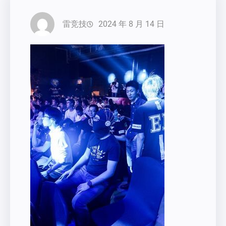
雷竞技
2024 年 8 月 14 日