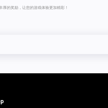
丰厚的奖励，让您的游戏体验更加精彩！
p