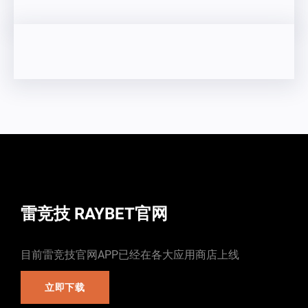
雷竞技 RAYBET官网
目前雷竞技官网APP已经在各大应用商店上线
立即下载