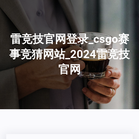
雷竞技官网登录_csgo赛
事竞猜网站_2024雷竞技
官网