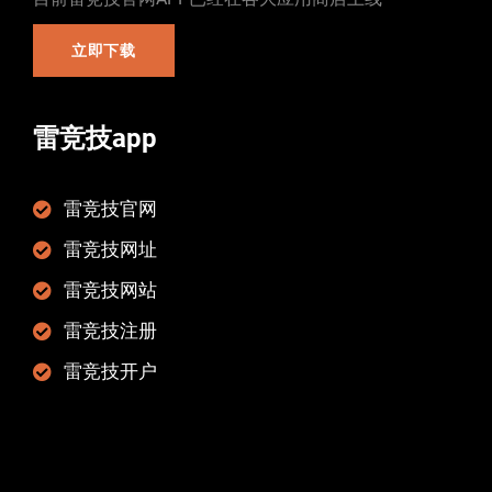
立即下载
雷竞技app
雷竞技官网
雷竞技网址
雷竞技网站
雷竞技注册
雷竞技开户