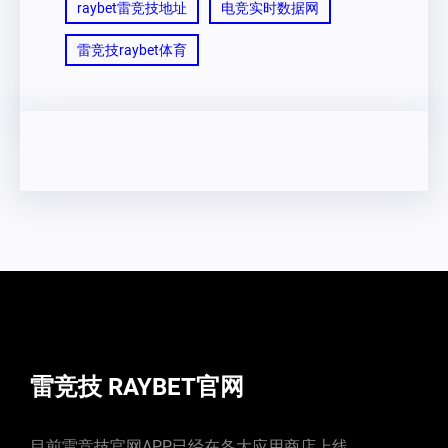
raybet雷竞技地址
电竞实时数据网
雷竞技raybet体育
雷竞技 RAYBET官网
目前雷竞技官网APP已经在各大应用商店上线