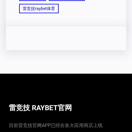
雷竞技raybet体育
雷竞技 RAYBET官网
目前雷竞技官网APP已经在各大应用商店上线