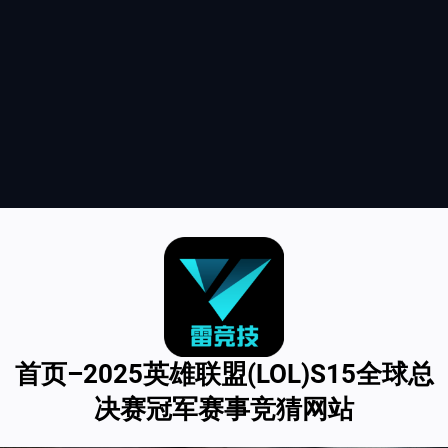
首页–2025英雄联盟(LOL)S15全球总
决赛冠军赛事竞猜网站