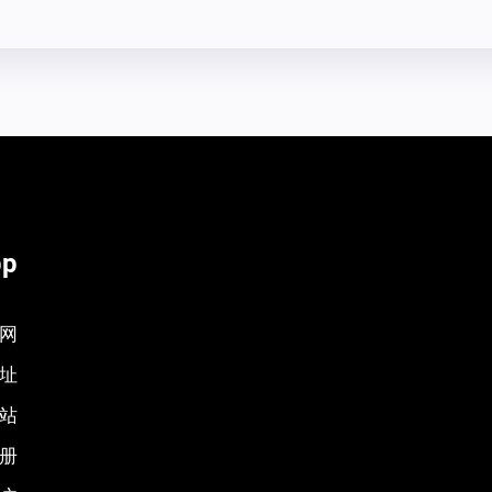
p
网
址
站
册