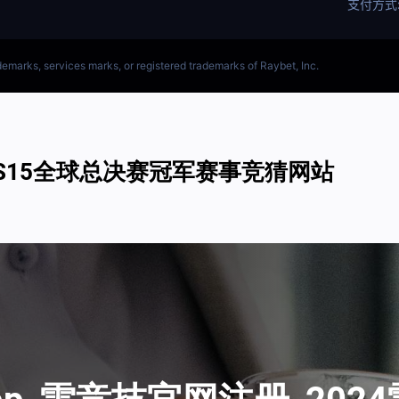
L)S15全球总决赛冠军赛事竞猜网站