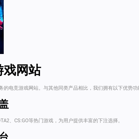
游戏网站
务的电竞游戏网站。与其他同类产品相比，我们拥有以下优势功
盖
A2、CS:GO等热门游戏，为用户提供丰富的下注选择。
台