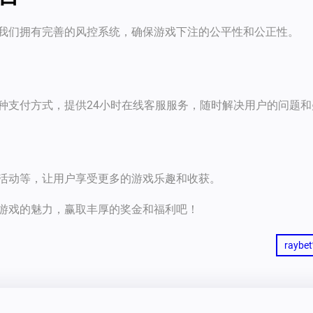
我们拥有完善的风控系统，确保游戏下注的公平性和公正性。
种支付方式，提供24小时在线客服服务，随时解决用户的问题和
活动等，让用户享受更多的游戏乐趣和收获。
游戏的魅力，赢取丰厚的奖金和福利吧！
rayb