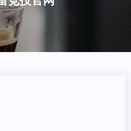
24雷竞技官网