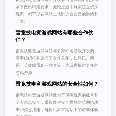
水平做出特定要求，无论是新手玩家还是资深
玩家，都可以在网站上找到适合自己的游戏和
比赛。
雷竞技电竞游戏网站有哪些合作伙
伴？
雷竞技电竞游戏网站与多家知名游戏开发商、
赛事组织机构建立了合作关系，如腾讯、网
易、英雄联盟职业联赛等，为玩家提供更多的
游戏资源。
雷竞技电竞游戏网站的安全性如何？
雷竞技电竞游戏网站致力于保障玩家的账号和
个人信息安全，采取多种安全措施防范网络攻
击和信息泄露，确保玩家在网站上的游戏体验