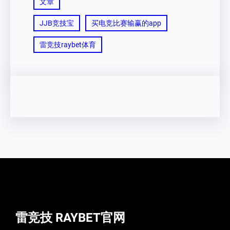
文章
JJB竞技宝
买电竞比赛输赢的app
雷竞技raybet体育
雷竞技 RAYBET官网