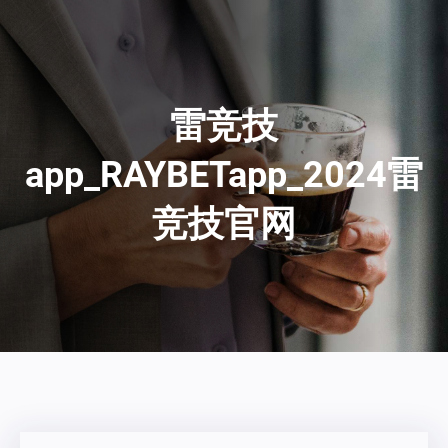
雷竞技
app_RAYBETapp_2024雷
竞技官网