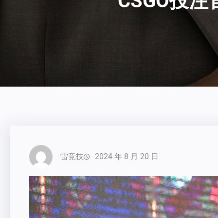
CSGO投注
雷竞技
2024 年 8 月 20 日