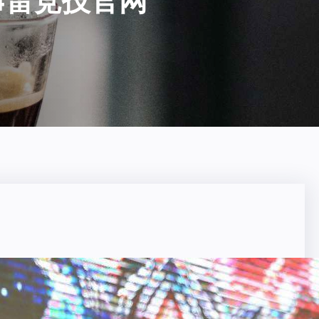
24雷竞技官网