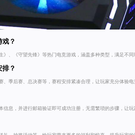
游戏？
生》、《守望先锋》等热门电竞游戏，涵盖多种类型，满足不同
安排？
赛、季后赛、总决赛等，赛程安排紧凑合理，让玩家充分体验电
本信息，并进行邮箱验证即可成功注册，无需繁琐的步骤，让玩