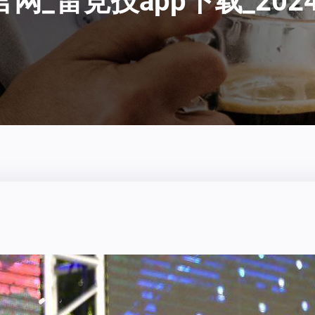
官网_雷竞技app下载_20