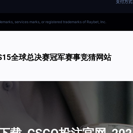
L)S15全球总决赛冠军赛事竞猜网站