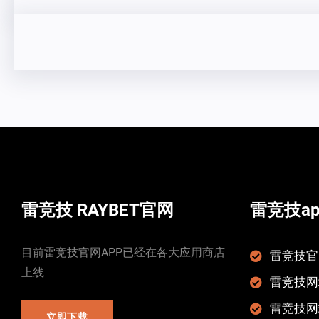
雷竞技 RAYBET官网
雷竞技ap
目前雷竞技官网APP已经在各大应用商店
雷竞技官
上线
雷竞技网
雷竞技网
立即下载