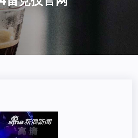
024雷竞技官网