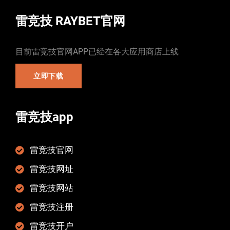
雷竞技 RAYBET官网
目前雷竞技官网APP已经在各大应用商店上线
立即下载
雷竞技app
雷竞技官网
雷竞技网址
雷竞技网站
雷竞技注册
雷竞技开户