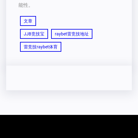
能性。
文章
JJB竞技宝
raybet雷竞技地址
雷竞技raybet体育