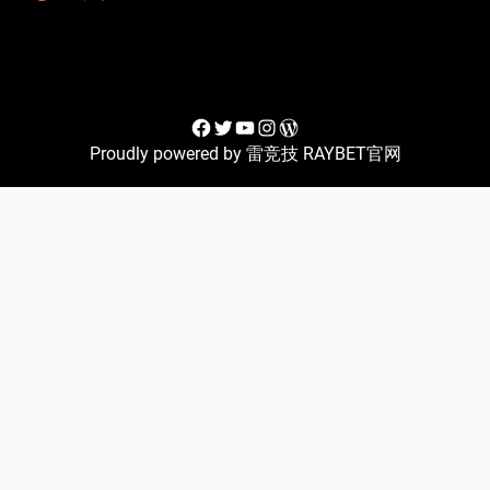
Facebook
Twitter
YouTube
Instagram
WordPress
Proudly powered by 雷竞技 RAYBET官网