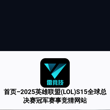
首页–2025英雄联盟(LOL)S15全球总
决赛冠军赛事竞猜网站