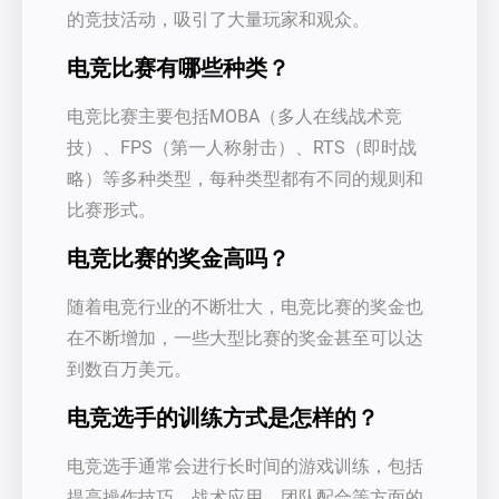
的竞技活动，吸引了大量玩家和观众。
电竞比赛有哪些种类？
电竞比赛主要包括MOBA（多人在线战术竞
技）、FPS（第一人称射击）、RTS（即时战
略）等多种类型，每种类型都有不同的规则和
比赛形式。
电竞比赛的奖金高吗？
随着电竞行业的不断壮大，电竞比赛的奖金也
在不断增加，一些大型比赛的奖金甚至可以达
到数百万美元。
电竞选手的训练方式是怎样的？
电竞选手通常会进行长时间的游戏训练，包括
提高操作技巧、战术应用、团队配合等方面的