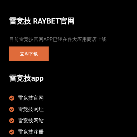
雷竞技 RAYBET官网
目前雷竞技官网APP已经在各大应用商店上线
立即下载
雷竞技app
雷竞技官网
雷竞技网址
雷竞技网站
雷竞技注册