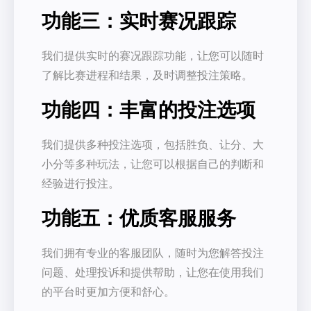
功能三：实时赛况跟踪
我们提供实时的赛况跟踪功能，让您可以随时
了解比赛进程和结果，及时调整投注策略。
功能四：丰富的投注选项
我们提供多种投注选项，包括胜负、让分、大
小分等多种玩法，让您可以根据自己的判断和
经验进行投注。
功能五：优质客服服务
我们拥有专业的客服团队，随时为您解答投注
问题、处理投诉和提供帮助，让您在使用我们
的平台时更加方便和舒心。