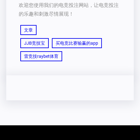
欢迎您使用我们的电竞投注网站，让电竞投注
的乐趣和刺激尽情展现！
文章
JJB竞技宝
买电竞比赛输赢的app
雷竞技raybet体育