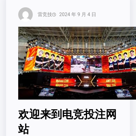
雷竞技
2024 年 9 月 4 日
欢迎来到电竞投注网
站