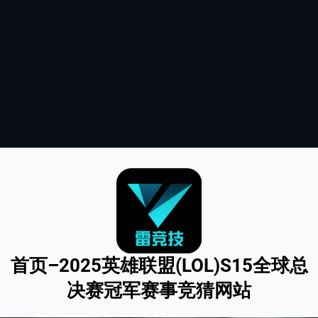
首页–2025英雄联盟(LOL)S15全球总
决赛冠军赛事竞猜网站