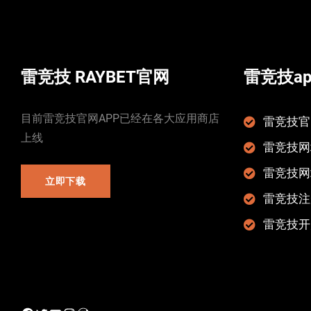
雷竞技 RAYBET官网
雷竞技ap
目前雷竞技官网APP已经在各大应用商店
雷竞技官
上线
雷竞技网
雷竞技网
立即下载
雷竞技注
雷竞技开