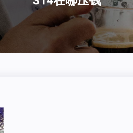
S14在哪压钱