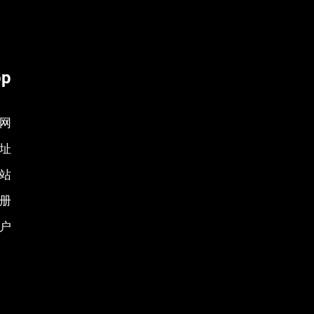
p
网
址
站
册
户