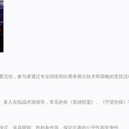
赛活动，参与者通过专业训练和比赛来展示技术和策略的竞技活
、多人在线战术游戏等，常见的有《英雄联盟》、《守望先锋》
模式、道具限制、胜利条件等，保证比赛的公平性和竞争性。