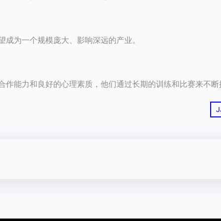
望成为一个规模庞大、影响深远的产业。
合作能力和良好的心理素质，他们通过长期的训练和比赛来不断