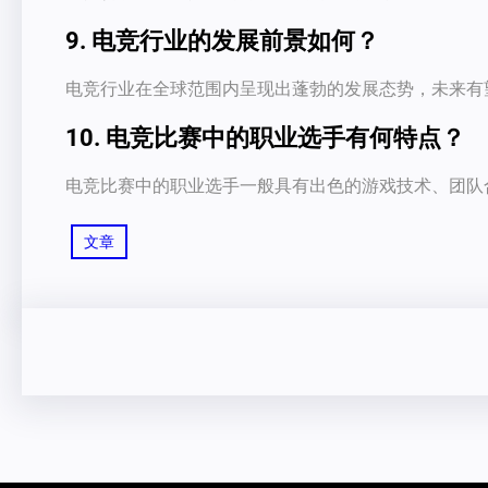
9. 电竞行业的发展前景如何？
电竞行业在全球范围内呈现出蓬勃的发展态势，未来有
10. 电竞比赛中的职业选手有何特点？
电竞比赛中的职业选手一般具有出色的游戏技术、团队
文章