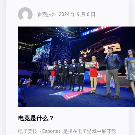
雷竞技
2024 年 9 月 6 日
电竞是什么？
电子竞技（Esports）是指在电子游戏中展开竞