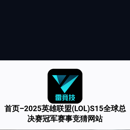
首页–2025英雄联盟(LOL)S15全球总
决赛冠军赛事竞猜网站