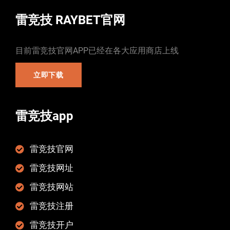
雷竞技 RAYBET官网
目前雷竞技官网APP已经在各大应用商店上线
立即下载
雷竞技app
雷竞技官网
雷竞技网址
雷竞技网站
雷竞技注册
雷竞技开户