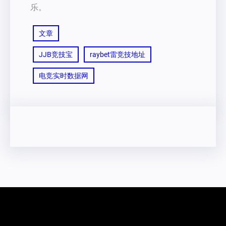
乐。
文章
JJB竞技宝
raybet雷竞技地址
电竞实时数据网