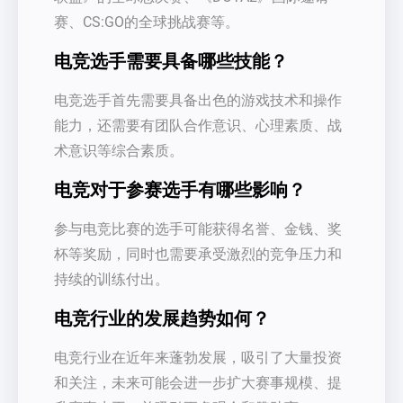
赛、CS:GO的全球挑战赛等。
电竞选手需要具备哪些技能？
电竞选手首先需要具备出色的游戏技术和操作
能力，还需要有团队合作意识、心理素质、战
术意识等综合素质。
电竞对于参赛选手有哪些影响？
参与电竞比赛的选手可能获得名誉、金钱、奖
杯等奖励，同时也需要承受激烈的竞争压力和
持续的训练付出。
电竞行业的发展趋势如何？
电竞行业在近年来蓬勃发展，吸引了大量投资
和关注，未来可能会进一步扩大赛事规模、提