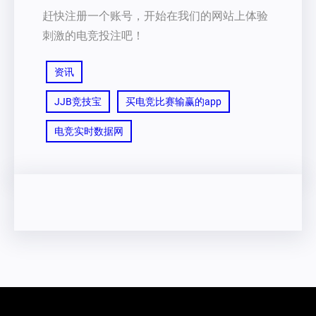
赶快注册一个账号，开始在我们的网站上体验
刺激的电竞投注吧！
资讯
JJB竞技宝
买电竞比赛输赢的app
电竞实时数据网