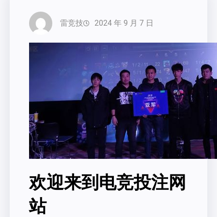
雷竞技
2024 年 9 月 7 日
欢迎来到电竞投注网
站