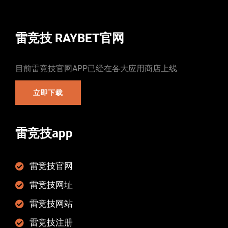
雷竞技 RAYBET官网
目前雷竞技官网APP已经在各大应用商店上线
立即下载
雷竞技app
雷竞技官网
雷竞技网址
雷竞技网站
雷竞技注册