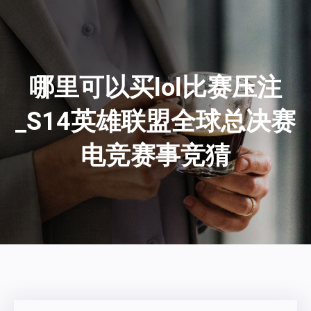
哪里可以买lol比赛压注
_S14英雄联盟全球总决赛
电竞赛事竞猜