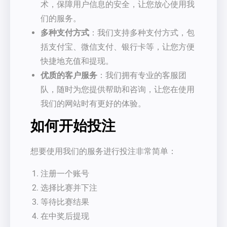
术，保障用户信息的安全，让您放心使用我
们的服务。
多种支付方式
：我们支持多种支付方式，包
括支付宝、微信支付、银行卡等，让您方便
快捷地充值和提现。
优质的客户服务
：我们拥有专业的客服团
队，随时为您提供帮助和咨询，让您在使用
我们的网站时有更好的体验。
如何开始投注
想要使用我们的服务进行投注非常简单：
注册一个账号
选择比赛并下注
等待比赛结果
在中奖后提现