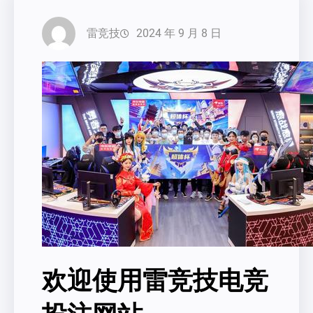
雷竞技
2024 年 9 月 8 日
欢迎使用雷竞技电竞