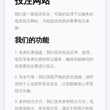
投注网站
我们是一家提供安全、可靠的足球下注服务的
电竞投注网站，为您提供优质的赛事投注体
验。
我们的功能
1. 各类比赛涵盖：我们提供包括足球、篮球、
电竞等各类比赛的投注服务，确保您能够找到
您喜爱的比赛进行投注。
2. 安全可靠：我们采取严格的安全措施，保护
您的个人信息和资金安全，让您能够放心享受
投注乐趣。
3. 多种投注方式：我们支持多种投注方式，包
括单场投注、串关投注等，满足不同用户的投