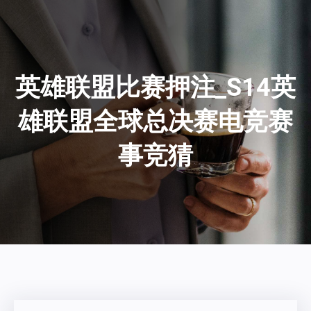
英雄联盟比赛押注_S14英
雄联盟全球总决赛电竞赛
事竞猜