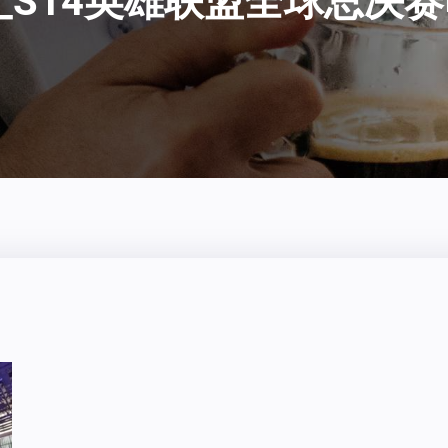
钱_S14英雄联盟全球总决