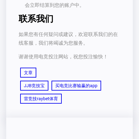
会立即结算到您的账户中。
联系我们
如果您有任何疑问或建议，欢迎联系我们的在
线客服，我们将竭诚为您服务。
谢谢使用电竞投注网站，祝您投注愉快！
文章
JJB竞技宝
买电竞比赛输赢的app
雷竞技raybet体育