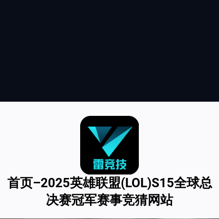
首页–2025英雄联盟(LOL)S15全球总
决赛冠军赛事竞猜网站