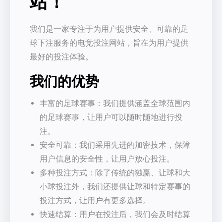
站！
我们是一家专注于为用户提供安全、可靠的足
球下注服务的电竞投注网站，旨在为用户提供
最好的投注体验。
我们的优势
丰富的足球赛事：我们提供涵盖全球范围内
的足球赛事，让用户可以随时随地进行投
注。
安全可靠：我们采用先进的加密技术，保障
用户信息的安全性，让用户放心投注。
多种投注方式：除了传统的独赢、让球和大
小球投注外，我们还提供让球和特定赛事的
投注方式，让用户有更多选择。
快速结算：用户在投注后，我们会及时结算