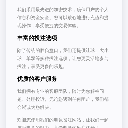
我们采用最先进的加密技术，确保用户的个人
信息和资金安全。您可以放心地进行充值和提
现操作，享受便捷的交易体验。
丰富的投注选项
除了传统的胜负盘口，我们还提供让球、大小
球、单双等多种投注选项，让您更灵活地参与
投注，享受更多的乐趣。
优质的客户服务
我们拥有专业的客服团队，随时为您解答问
题、处理投诉。无论您遇到任何困难，我们都
会竭诚为您解决。
欢迎您使用我们的电竞投注网站，让我们一起
感受电竞的魅力，享受刺激的投注体验！