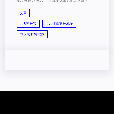
文章
JJB竞技宝
raybet雷竞技地址
电竞实时数据网