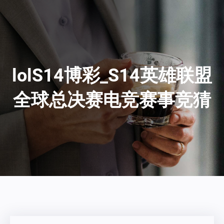
lolS14博彩_S14英雄联盟
全球总决赛电竞赛事竞猜