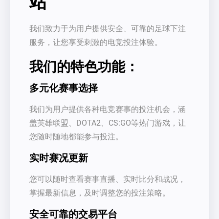
站
我们致力于为用户提供安全、可靠的足球下注
服务，让您享受刺激的电竞投注体验。
我们的特色功能：
多元化赛事选择
我们为用户提供各种电竞赛事的投注机会，涵
盖英雄联盟、DOTA2、CS:GO等热门游戏，让
您随时随地都能参与投注。
实时赛况更新
您可以随时查看赛事直播、实时比分和战况，
掌握最新信息，及时调整您的投注策略。
安全可靠的交易平台