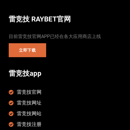
雷竞技 RAYBET官网
目前雷竞技官网APP已经在各大应用商店上线
立即下载
雷竞技app
雷竞技官网
雷竞技网址
雷竞技网站
雷竞技注册