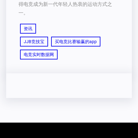
得电竞成为新一代年轻人热衷的运动方式之
一。
资讯
JJB竞技宝
买电竞比赛输赢的app
电竞实时数据网