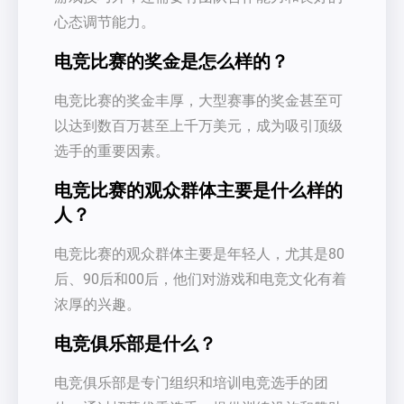
心态调节能力。
电竞比赛的奖金是怎么样的？
电竞比赛的奖金丰厚，大型赛事的奖金甚至可
以达到数百万甚至上千万美元，成为吸引顶级
选手的重要因素。
电竞比赛的观众群体主要是什么样的
人？
电竞比赛的观众群体主要是年轻人，尤其是80
后、90后和00后，他们对游戏和电竞文化有着
浓厚的兴趣。
电竞俱乐部是什么？
电竞俱乐部是专门组织和培训电竞选手的团