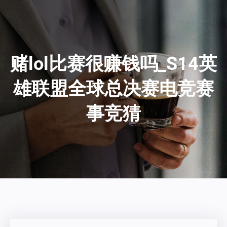
赌lol比赛很赚钱吗_S14英
雄联盟全球总决赛电竞赛
事竞猜