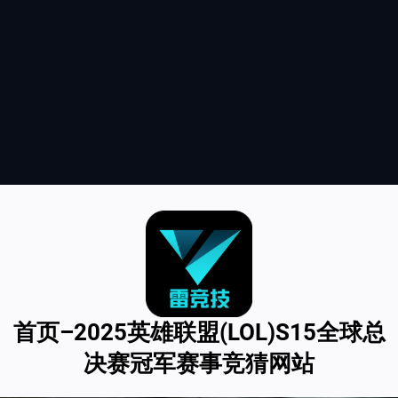
首页–2025英雄联盟(LOL)S15全球总
决赛冠军赛事竞猜网站