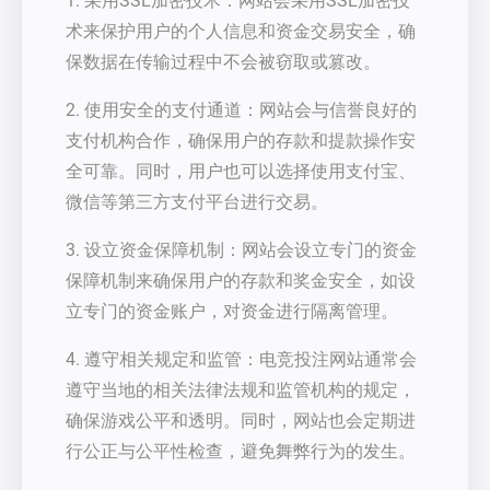
1. 采用SSL加密技术：网站会采用SSL加密技
术来保护用户的个人信息和资金交易安全，确
保数据在传输过程中不会被窃取或篡改。
2. 使用安全的支付通道：网站会与信誉良好的
支付机构合作，确保用户的存款和提款操作安
全可靠。同时，用户也可以选择使用支付宝、
微信等第三方支付平台进行交易。
3. 设立资金保障机制：网站会设立专门的资金
保障机制来确保用户的存款和奖金安全，如设
立专门的资金账户，对资金进行隔离管理。
4. 遵守相关规定和监管：电竞投注网站通常会
遵守当地的相关法律法规和监管机构的规定，
确保游戏公平和透明。同时，网站也会定期进
行公正与公平性检查，避免舞弊行为的发生。