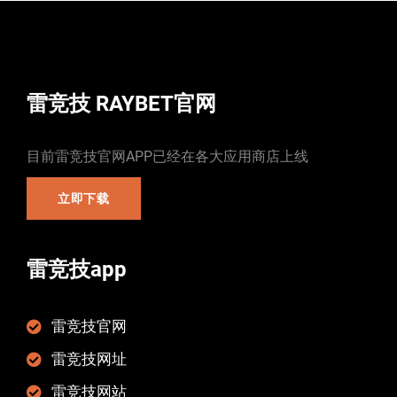
雷竞技 RAYBET官网
目前雷竞技官网APP已经在各大应用商店上线
立即下载
雷竞技app
雷竞技官网
雷竞技网址
雷竞技网站