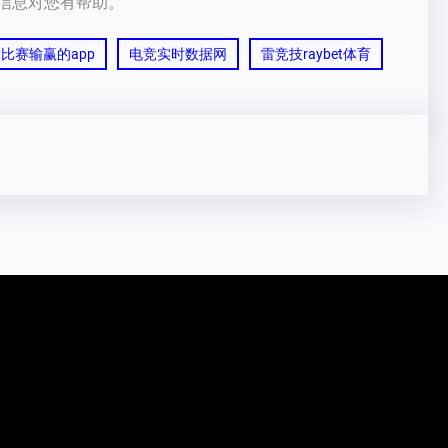
信息对您有帮助。
比赛输赢的app
电竞实时数据网
雷竞技raybet体育