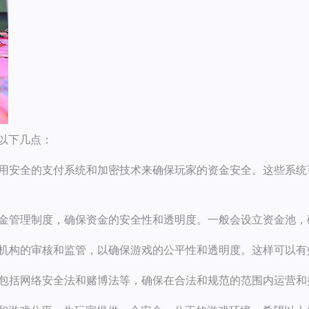
以下几点：
会使用安全的支付系统和加密技术来确保玩家的资金安全。这些系
的资金管理制度，确保资金的安全性和透明度。一般会设立资金池
三方机构的审核和监管，以确保游戏的公平性和透明度。这样可以
，包括网络安全法和赌博法等，确保在合法和规范的范围内运营和