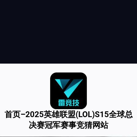
首页–2025英雄联盟(LOL)S15全球总
决赛冠军赛事竞猜网站