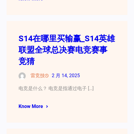
S14在哪里买输赢_S14英雄
联盟全球总决赛电竞赛事
竞猜
雷竞技
2 月 14, 2025
电竞是什么？ 电竞是指通过电子 […]
Know More