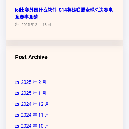
lol比赛外围什么软件_S14英雄联盟全球总决赛电
竞赛事竞猜
2025 年 2 月 13 日
Post Archive
2025 年 2 月
2025 年 1 月
2024 年 12 月
2024 年 11 月
2024 年 10 月