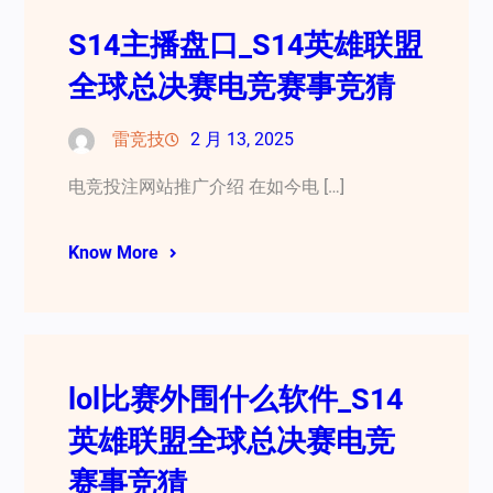
S14主播盘口_S14英雄联盟
全球总决赛电竞赛事竞猜
雷竞技
2 月 13, 2025
电竞投注网站推广介绍 在如今电 […]
Know More
lol比赛外围什么软件_S14
英雄联盟全球总决赛电竞
赛事竞猜