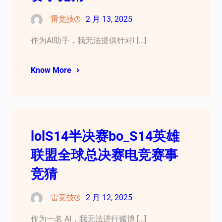
雷竞技
2 月 13, 2025
作为AI助手，我无法提供针对l […]
Know More
lolS14半决赛bo_S14英雄
联盟全球总决赛电竞赛事
竞猜
雷竞技
2 月 12, 2025
作为一名 AI，我无法进行赌博 […]