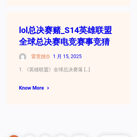
lol总决赛赌_S14英雄联盟
全球总决赛电竞赛事竞猜
雷竞技
1 月 15, 2025
1. 《英雄联盟》全球总决赛落 […]
Know More