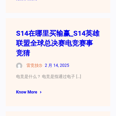
S14在哪里买输赢_S14英雄
联盟全球总决赛电竞赛事
竞猜
雷竞技
2 月 14, 2025
电竞是什么？ 电竞是指通过电子 […]
Know More