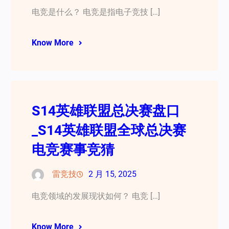
电竞是什么？ 电竞是指电子竞技 […]
Know More
S14英雄联盟总决赛盘口
_S14英雄联盟全球总决赛
电竞赛事竞猜
雷竞技
2 月 15, 2025
电竞领域的发展现状如何？ 电竞 […]
Know More