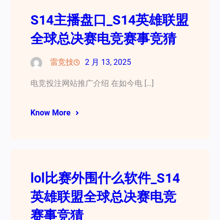
S14主播盘口_S14英雄联盟
全球总决赛电竞赛事竞猜
雷竞技
2 月 13, 2025
电竞投注网站推广介绍 在如今电 […]
Know More
lol比赛外围什么软件_S14
英雄联盟全球总决赛电竞
赛事竞猜