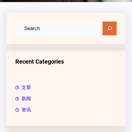
搜
索
Recent Categories
文章
新闻
资讯