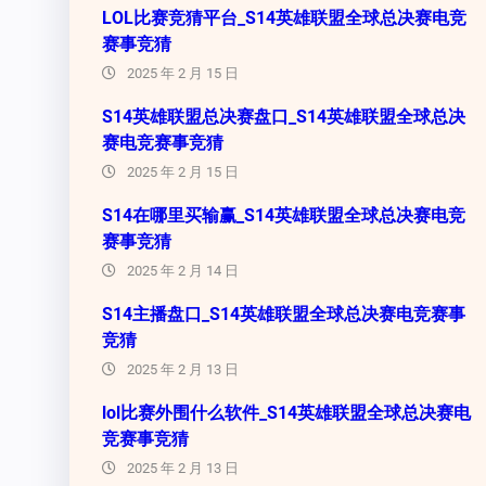
LOL比赛竞猜平台_S14英雄联盟全球总决赛电竞
赛事竞猜
2025 年 2 月 15 日
S14英雄联盟总决赛盘口_S14英雄联盟全球总决
赛电竞赛事竞猜
2025 年 2 月 15 日
S14在哪里买输赢_S14英雄联盟全球总决赛电竞
赛事竞猜
2025 年 2 月 14 日
S14主播盘口_S14英雄联盟全球总决赛电竞赛事
竞猜
2025 年 2 月 13 日
lol比赛外围什么软件_S14英雄联盟全球总决赛电
竞赛事竞猜
2025 年 2 月 13 日