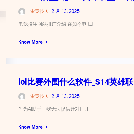
雷竞技
2 月 13, 2025
电竞投注网站推广介绍 在如今电 […]
Know More
lol比赛外围什么软件_S14英
雷竞技
2 月 13, 2025
作为AI助手，我无法提供针对l […]
Know More