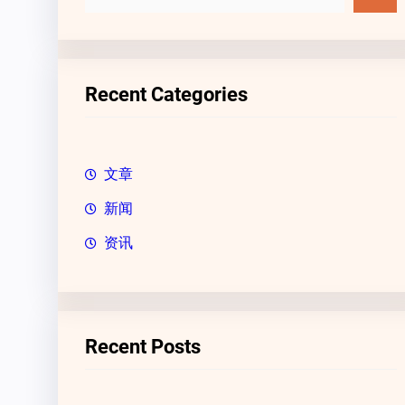
索
Recent Categories
文章
新闻
资讯
Recent Posts