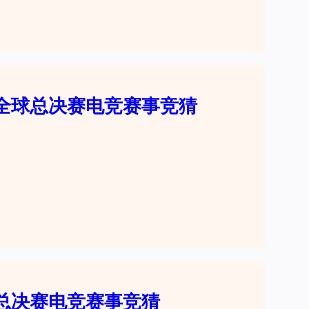
盟全球总决赛电竞赛事竞猜
球总决赛电竞赛事竞猜