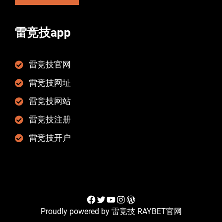
雷竞技app
雷竞技官网
雷竞技网址
雷竞技网站
雷竞技注册
雷竞技开户
Facebook
Twitter
YouTube
Instagram
WordPress
Proudly powered by 雷竞技 RAYBET官网