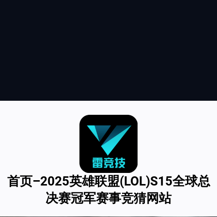
首页–2025英雄联盟(LOL)S15全球总
决赛冠军赛事竞猜网站