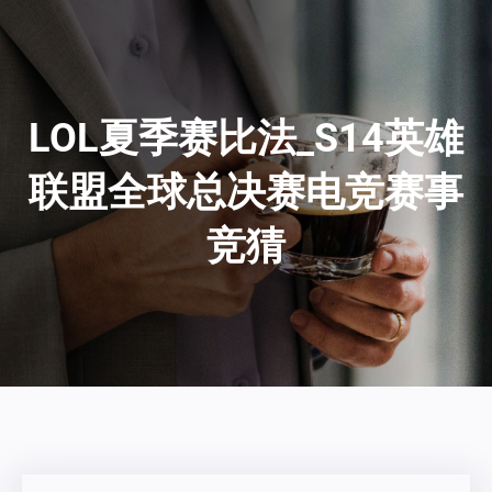
LOL夏季赛比法_S14英雄
联盟全球总决赛电竞赛事
竞猜