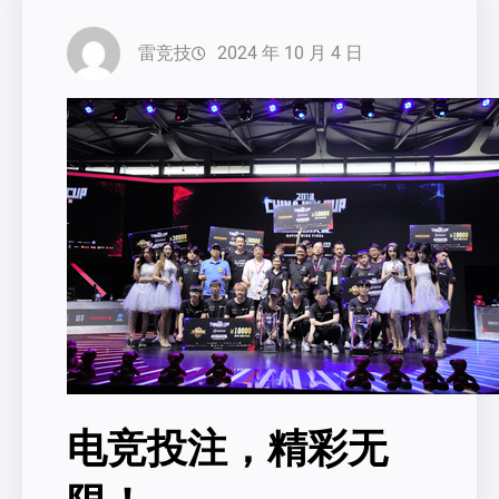
雷竞技
2024 年 10 月 4 日
电竞投注，精彩无