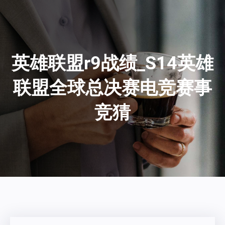
英雄联盟r9战绩_S14英雄
联盟全球总决赛电竞赛事
竞猜