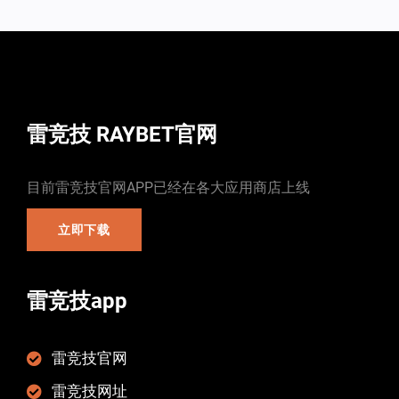
雷竞技 RAYBET官网
目前雷竞技官网APP已经在各大应用商店上线
立即下载
雷竞技app
雷竞技官网
雷竞技网址