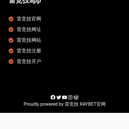
雷竞技app
雷竞技官网
雷竞技网址
雷竞技网站
雷竞技注册
雷竞技开户
Facebook
Twitter
YouTube
Instagram
WordPress
Proudly powered by 雷竞技 RAYBET官网