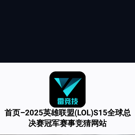
首页–2025英雄联盟(LOL)S15全球总
决赛冠军赛事竞猜网站