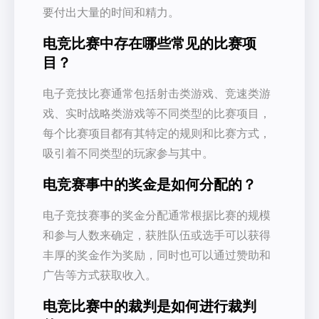
要付出大量的时间和精力。
电竞比赛中存在哪些常见的比赛项
目？
电子竞技比赛通常包括射击类游戏、竞速类游
戏、实时战略类游戏等不同类型的比赛项目，
每个比赛项目都有其特定的规则和比赛方式，
吸引着不同类型的玩家参与其中。
电竞赛事中的奖金是如何分配的？
电子竞技赛事的奖金分配通常根据比赛的规模
和参与人数来确定，获胜队伍或选手可以获得
丰厚的奖金作为奖励，同时也可以通过赞助和
广告等方式获取收入。
电竞比赛中的裁判是如何进行裁判