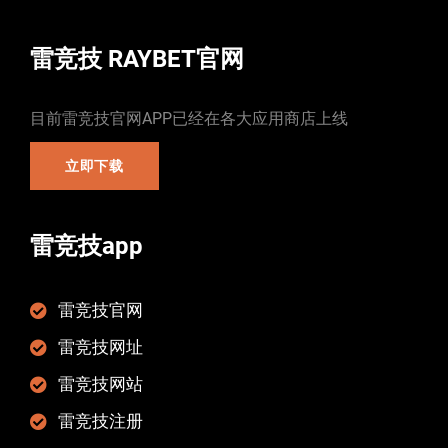
雷竞技 RAYBET官网
目前雷竞技官网APP已经在各大应用商店上线
立即下载
雷竞技app
雷竞技官网
雷竞技网址
雷竞技网站
雷竞技注册