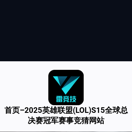
首页–2025英雄联盟(LOL)S15全球总
决赛冠军赛事竞猜网站