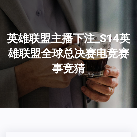
英雄联盟主播下注_S14英
雄联盟全球总决赛电竞赛
事竞猜