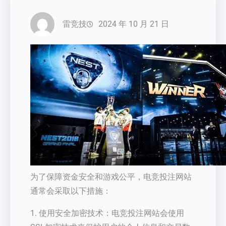
雷竞技
2024 年 10 月 21 日
为了保障资金安全和游戏公平，电竞投注网站
通常会采取以下措施：
1. 使用安全加密技术：电竞投注网站会使用