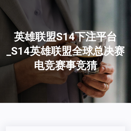
英雄联盟S14下注平台
_S14英雄联盟全球总决赛
电竞赛事竞猜