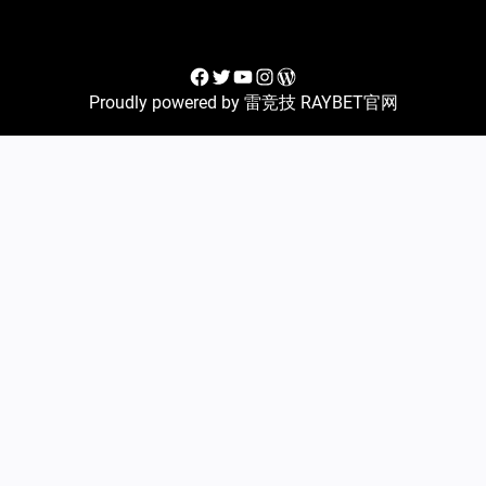
Facebook
Twitter
YouTube
Instagram
WordPress
Proudly powered by 雷竞技 RAYBET官网