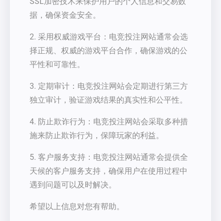
SSL加密技术来保护用户的个人信息和交易数
据，确保资金安全。
2. 采用权威游戏平台：电竞投注网站通常会选
择正规、权威的游戏平台合作，确保游戏的公
平性和可靠性。
3. 定期审计：电竞投注网站会定期进行第三方
独立审计，验证游戏结果的真实性和公平性。
4. 防止欺诈行为：电竞投注网站会采取多种措
施来防止欺诈行为，保障玩家的利益。
5. 客户服务支持：电竞投注网站通常会提供全
天候的客户服务支持，确保用户在使用过程中
遇到问题可以及时解决。
希望以上信息对您有帮助。