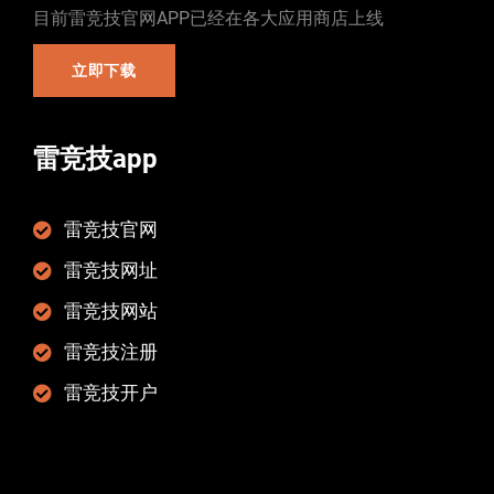
目前雷竞技官网APP已经在各大应用商店上线
立即下载
雷竞技app
雷竞技官网
雷竞技网址
雷竞技网站
雷竞技注册
雷竞技开户