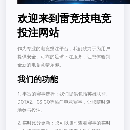
欢迎来到雷竞技电竞
投注网站
作为专业的电竞投注平台，我们致力于为用户
提供安全、可靠的足球下注服务，让您体验到
全新的电竞竞猜乐趣。
我们的功能
1. 丰富的赛事选择：我们提供包括英雄联盟、
DOTA2、CS:GO等热门电竞赛事，让您随时随
地参与投注。
2. 实时比分更新：您可以随时查看赛事的实时