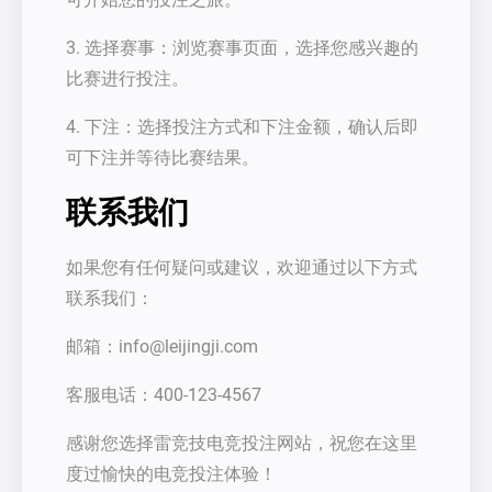
3. 选择赛事：浏览赛事页面，选择您感兴趣的
比赛进行投注。
4. 下注：选择投注方式和下注金额，确认后即
可下注并等待比赛结果。
联系我们
如果您有任何疑问或建议，欢迎通过以下方式
联系我们：
邮箱：info@leijingji.com
客服电话：400-123-4567
感谢您选择雷竞技电竞投注网站，祝您在这里
度过愉快的电竞投注体验！