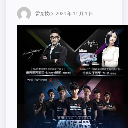
雷竞技
2024 年 11 月 1 日