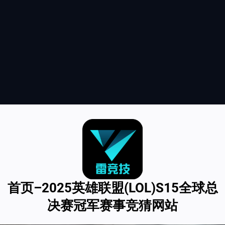
首页–2025英雄联盟(LOL)S15全球总
决赛冠军赛事竞猜网站