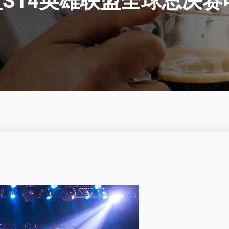
注_S14英雄联盟全球总决