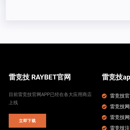
雷竞技 RAYBET官网
雷竞技ap
目前雷竞技官网APP已经在各大应用商店
雷竞技官
上线
雷竞技网
雷竞技网
立即下载
雷竞技注