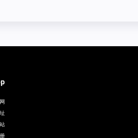
p
网
址
站
册