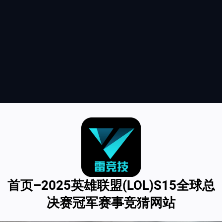
首页–2025英雄联盟(LOL)S15全球总
决赛冠军赛事竞猜网站