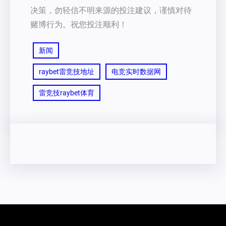
决策，勿轻信不明来源的投注建议，谨慎对待
赌博行为。祝您投注顺利！
新闻
raybet雷竞技地址
电竞实时数据网
雷竞技raybet体育