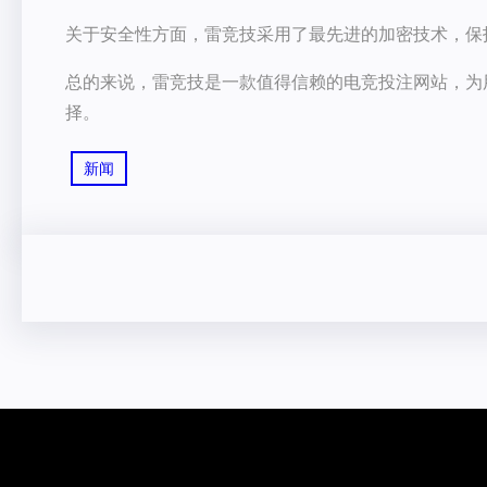
关于安全性方面，雷竞技采用了最先进的加密技术，保
总的来说，雷竞技是一款值得信赖的电竞投注网站，为
择。
新闻