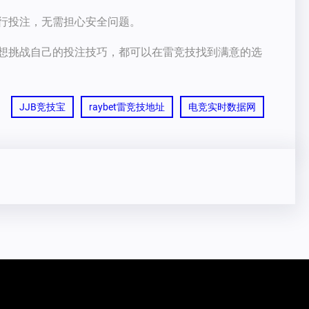
行投注，无需担心安全问题。
想挑战自己的投注技巧，都可以在雷竞技找到满意的选
JJB竞技宝
raybet雷竞技地址
电竞实时数据网