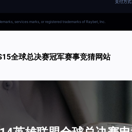
L)S15全球总决赛冠军赛事竞猜网站