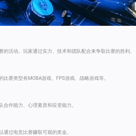
赛的活动。玩家通过实力、技术和团队配合来争取比赛的胜利。
比赛类型有MOBA游戏、FPS游戏、战略游戏等。
队合作能力、心理素质和应变能力。
以通过电竞比赛赚取可观的奖金。