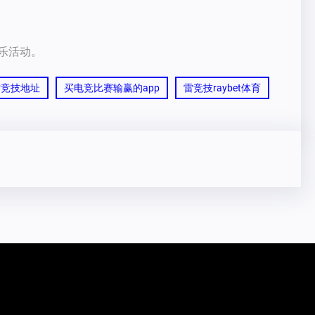
乐活动。
t雷竞技地址
买电竞比赛输赢的app
雷竞技raybet体育