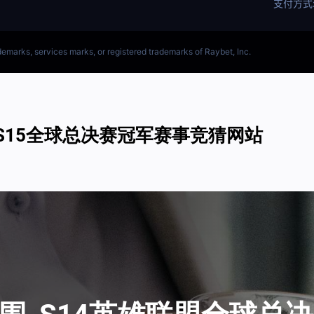
L)S15全球总决赛冠军赛事竞猜网站