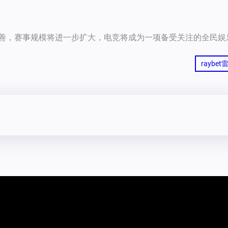
善，赛事规模将进一步扩大，电竞将成为一项备受关注的全民娱
raybe