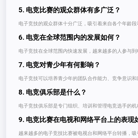
5. 电竞比赛的观众群体有多广泛？
电子竞技的观众群体十分广泛，吸引着来自各个年龄段
6. 电竞在全球范围内的发展如何？
电子竞技在全球范围内快速发展，越来越多的人参与到
7. 电竞对青少年有何影响？
电子竞技可以培养青少年的团队合作能力、竞争意识和
8. 电竞俱乐部是什么？
电子竞技俱乐部是专门组织、培训和管理电竞选手的机
9. 电竞比赛在电视和网络平台上的表现
越来越多的电子竞技比赛被电视台和网络平台转播，吸